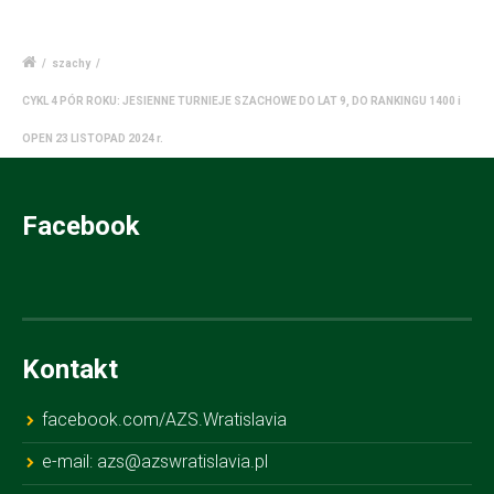
/
szachy
/
CYKL 4 PÓR ROKU: JESIENNE TURNIEJE SZACHOWE DO LAT 9, DO RANKINGU 1400 i
OPEN 23 LISTOPAD 2024 r.
Facebook
Kontakt
facebook.com/AZS.Wratislavia
e-mail: azs@azswratislavia.pl