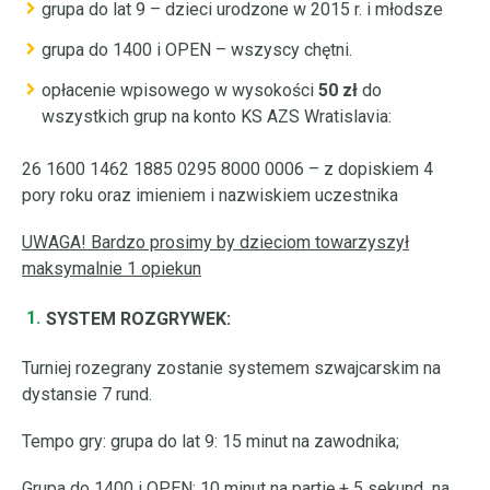
grupa do lat 9 – dzieci urodzone w 2015 r. i młodsze
grupa do 1400 i OPEN – wszyscy chętni.
opłacenie wpisowego w wysokości
50 zł
do
wszystkich grup na konto KS AZS Wratislavia:
26 1600 1462 1885 0295 8000 0006 – z dopiskiem 4
pory roku oraz imieniem i nazwiskiem uczestnika
UWAGA! Bardzo prosimy by dzieciom towarzyszył
maksymalnie 1 opiekun
SYSTEM ROZGRYWEK:
Turniej rozegrany zostanie systemem szwajcarskim na
dystansie 7 rund.
Tempo gry: grupa do lat 9: 15 minut na zawodnika;
Grupa do 1400 i OPEN: 10 minut na partię + 5 sekund na