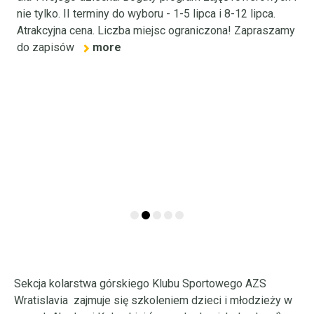
nie tylko. II terminy do wyboru - 1-5 lipca i 8-12 lipca.
c
Atrakcyjna cena. Liczba miejsc ograniczona! Zapraszamy
k
do zapisów
more
j
M
2
U
P
i
r
P
Sekcja kolarstwa górskiego Klubu Sportowego AZS
Wratislavia zajmuje się szkoleniem dzieci i młodzieży w