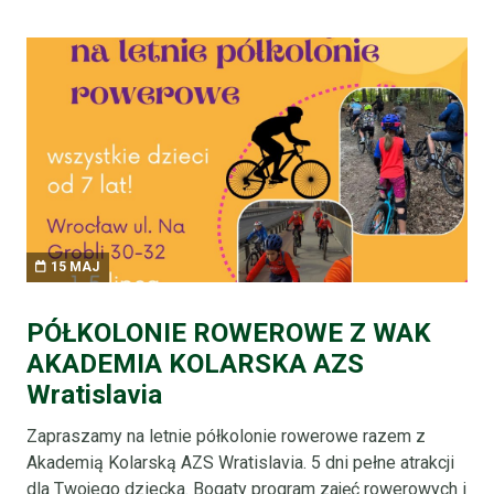
15 MAJ
PÓŁKOLONIE ROWEROWE Z WAK
AKADEMIA KOLARSKA AZS
Wratislavia
i
Zapraszamy na letnie półkolonie rowerowe razem z
W
ć
Akademią Kolarską AZS Wratislavia. 5 dni pełne atrakcji
A
u
dla Twojego dziecka. Bogaty program zajęć rowerowych i
u