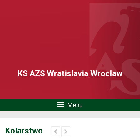
KS AZS Wratislavia Wrocław
Menu
Kolarstwo

