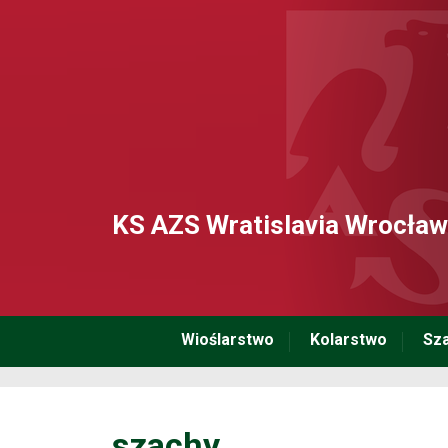
KS AZS Wratislavia Wrocław
Wioślarstwo
Kolarstwo
Sz
szachy