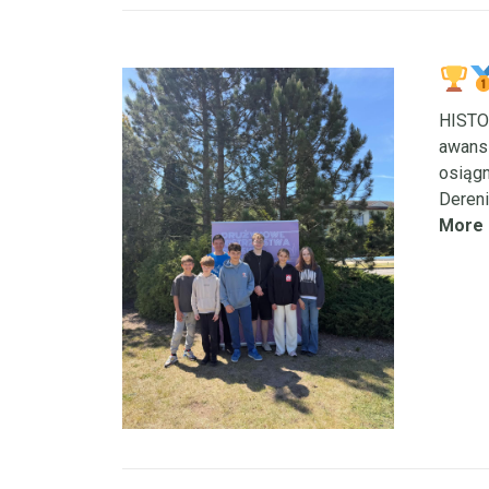
HISTO
awans 
osiągn
Dereni
More