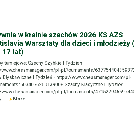
ywnie w krainie szachów 2026 KS AZS
islavia Warsztaty dla dzieci i młodzieży 
 17 lat)
y turniejowe: Szachy Szybkie I Tydzień -
://www.chessmanager.com/pl-pl/tournaments/63775440435937
 Błyskawiczne I Tydzień - https://www.chessmanager.com/pl-
urnaments/5034076260139008 Szachy Klasyczne I Tydzień
://www.chessmanager.com/pl-pl/tournaments/47152294559744
 ...
More