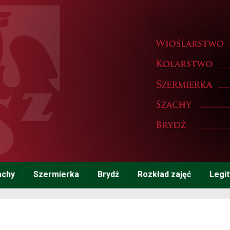
achy
Szermierka
Brydż
Rozkład zajęć
Legi