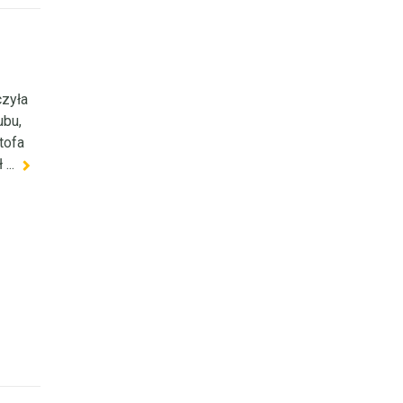
zyła
ubu,
tofa
...