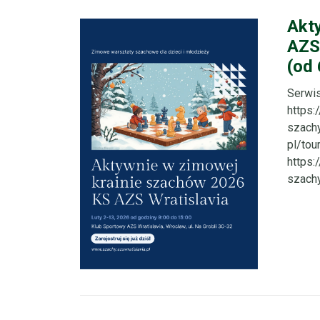
Akt
AZS 
(od 
Serwis
https
szachy
pl/to
https
szachy