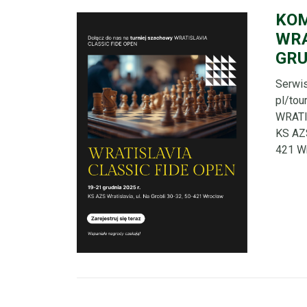
KOM
WRA
GRU
Serwis
pl/to
WRATI
KS AZS
421 Wr