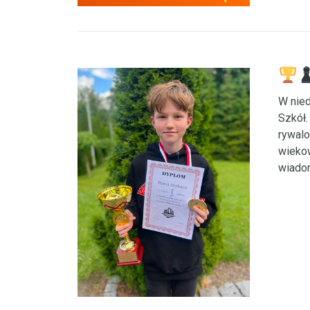
W nied
Szkół.
rywalo
wiekow
wiado