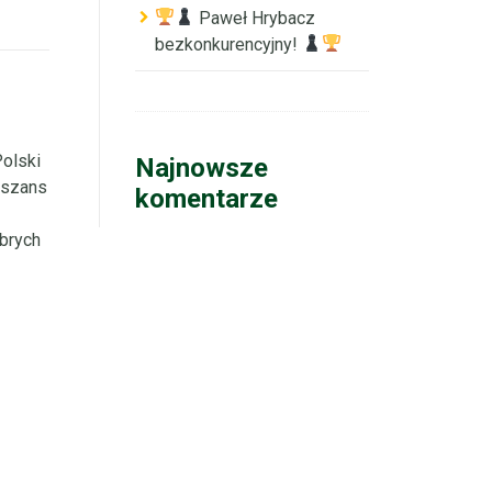
Paweł Hrybacz
bezkonkurencyjny!
olski
Najnowsze
 szans
komentarze
obrych