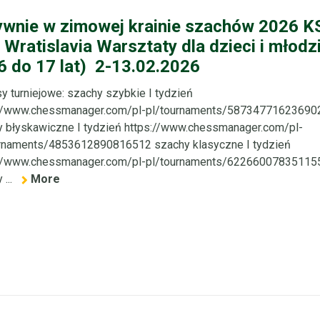
ywnie w zimowej krainie szachów 2026 K
Wratislavia Warsztaty dla dzieci i młodz
6 do 17 lat) 2-13.02.2026
y turniejowe: szachy szybkie I tydzień
://www.chessmanager.com/pl-pl/tournaments/58734771623690
 błyskawiczne I tydzień https://www.chessmanager.com/pl-
urnaments/4853612890816512 szachy klasyczne I tydzień
://www.chessmanager.com/pl-pl/tournaments/62266007835115
 ...
More