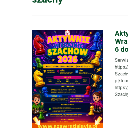
Akt
Wrat
6 do
Serwis
https
Szachy
pl/to
https
Szachy