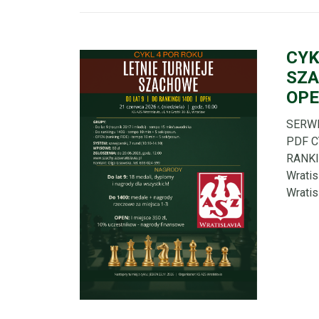
CYK
SZA
OPE
SERWI
PDF C
RANKI
Wratis
Wratisl