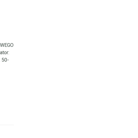
OWEGO
tor:
, 50-