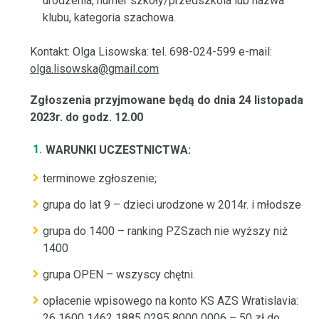
urodzenia, numer szkoły/przedszkola lub nazwa
klubu, kategoria szachowa.
Kontakt: Olga Lisowska: tel. 698-024-599 e-mail:
olga.lisowska@gmail.com
Zgłoszenia przyjmowane będą do dnia 24 listopada
2023r. do godz. 12.00
WARUNKI UCZESTNICTWA:
terminowe zgłoszenie;
grupa do lat 9 – dzieci urodzone w 2014r. i młodsze
grupa do 1400 – ranking PZSzach nie wyższy niż
1400
grupa OPEN – wszyscy chętni.
opłacenie wpisowego na konto KS AZS Wratislavia:
26 1600 1462 1885 0295 8000 0006 – 50 zł do