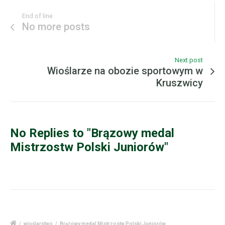
End of line
No more posts
Next post
Wioślarze na obozie sportowym w
Kruszwicy
No Replies to "Brązowy medal
Mistrzostw Polski Juniorów"
/
wioślarstwo
/
Brązowy medal Mistrzostw Polski Juniorów