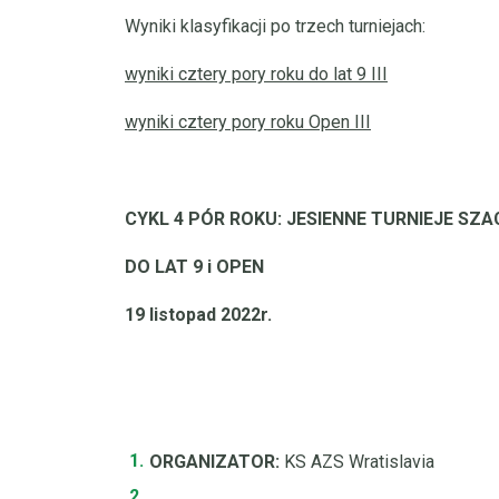
Wyniki klasyfikacji po trzech turniejach:
wyniki cztery pory roku do lat 9 III
wyniki cztery pory roku Open III
CYKL 4 PÓR ROKU: JESIENNE TURNIEJE SZ
DO LAT 9 i OPEN
19 listopad 2022r.
ORGANIZATOR:
KS AZS Wratislavia