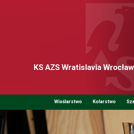
KS AZS Wratislavia Wrocław
Wioślarstwo
Kolarstwo
Sz