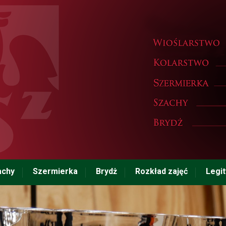
achy
Szermierka
Brydż
Rozkład zajęć
Legi