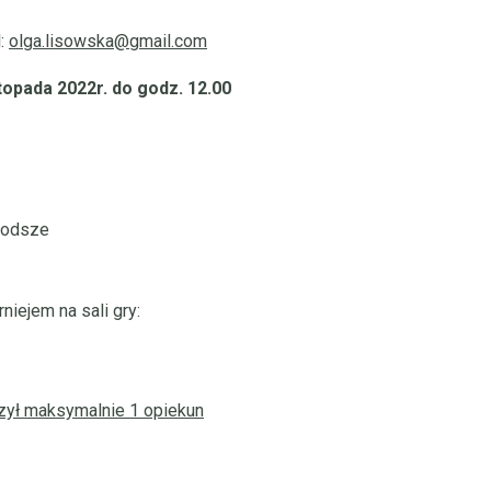
l:
olga.lisowska@gmail.com
topada 2022r. do godz. 12.00
młodsze
iejem na sali gry:
ył maksymalnie 1 opiekun