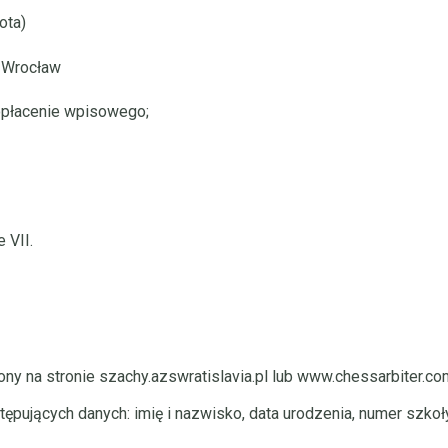
ota)
1 Wrocław
opłacenie wpisowego;
 VII.
ny na stronie
szachy.azswratislavia.pl
lub
www.chessarbiter.co
tępujących danych: imię i nazwisko, data urodzenia, numer szko