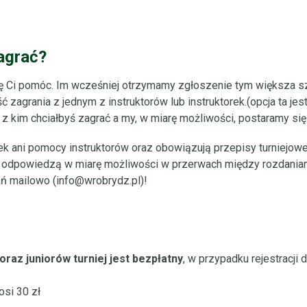
agrać?
ę Ci pomóc. Im wcześniej otrzymamy zgłoszenie tym większa sz
 zagrania z jednym z instruktorów lub instruktorek.(opcja ta je
z kim chciałbyś zagrać a my, w miarę możliwości, postaramy się
ek ani pomocy instruktorów oraz obowiązują przepisy turniejowe
rzy odpowiedzą w miarę możliwości w przerwach między rozdani
ań mailowo (
info@wrobrydz.pl
)!
raz juniorów turniej jest bezpłatny
, w przypadku rejestracji
si 30 zł