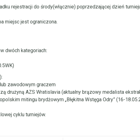
ku rejestracji do środy(włącznie) poprzedzającej dzień turnie
ba miejsc jest ograniczona.
 w dwóch kategoriach:
0.5WK)
):
rem lub zawodowym graczem
szą drużyną AZS Wratislavia (aktualny brązowy medalista ekstrak
opolskim mitingu brydżowym „Błękitna Wstęga Odry” (16-18.05.
lowej cyklu turniejów.