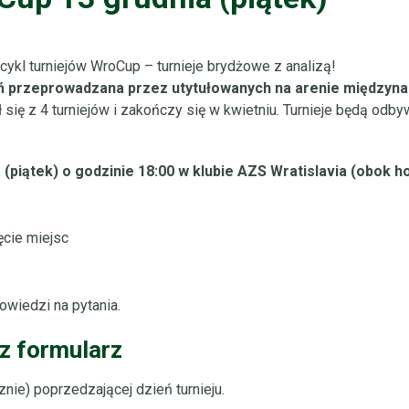
cykl turniejów WroCup – turnieje brydżowe z analizą!
ań przeprowadzana przez utytułowanych na arenie międzyn
 się z 4 turniejów i zakończy się w kwietniu. Turnieje będą odb
a (piątek) o godzinie 18:00 w klubie AZS Wratislavia (obok ho
ęcie miejsc
powiedzi na pytania.
z formularz
nie) poprzedzającej dzień turnieju.