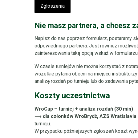
Zgłoszenia
Nie masz partnera, a chcesz z
Napisz do nas poprzez formularz, postaramy si
odpowiedniego partnera. Jest również możliwość
zainteresowania taką opcją wskaż w formularzu 
W czasie turniejów nie można korzystać z notat
wszelkie pytania obecni na miejscu instrukto
analizę rozdań po turnieju lub do zadawania pyt
Koszty uczestnictwa
WroCup – turniej + analiza rozdań (30 min)
⟶
dla członków WroBrydż, AZS Wratislavia o
turnieju.
W przypadku późniejszych zgłoszeń koszt wyno