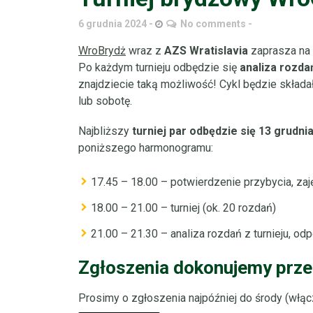
6 grudnia 2024
No comments
WroBrydż
wraz z
AZS Wratislavia
zaprasza na 
Po każdym turnieju odbędzie się
analiza rozd
znajdziecie taką możliwość! Cykl będzie składał
lub sobotę.
Najbliższy
turniej par odbędzie się 13 grudni
poniższego harmonogramu:
17.45 – 18.00 – potwierdzenie przybycia, zaj
18.00 – 21.00 – turniej (ok. 20 rozdań)
21.00 – 21.30 – analiza rozdań z turnieju, od
Zgłoszenia dokonujemy prze
Prosimy o zgłoszenia najpóźniej do środy (włącz