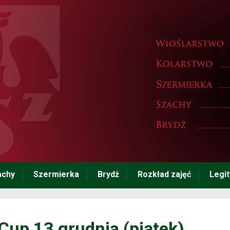
achy
Szermierka
Brydż
Rozkład zajęć
Legi
Cup 13 grudnia (piątek)