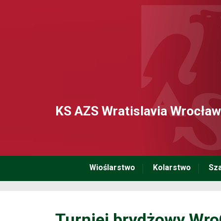
KS AZS Wratislavia Wrocław
Wioślarstwo
Kolarstwo
Sz
Turniej brydżowy Wro