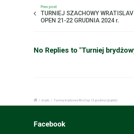
Prev post
TURNIEJ SZACHOWY WRATISLAVI
OPEN 21-22 GRUDNIA 2024 r.
No Replies to "Turniej brydżow
/
brydż
/
Turniej brydżowy WroCup 13 grudnia (piątek)
Facebook