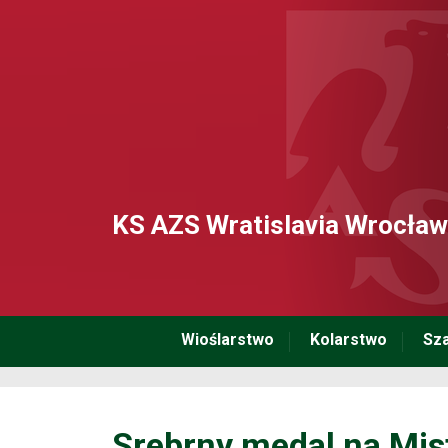
KS AZS Wratislavia Wrocław
Wioślarstwo
Kolarstwo
Sz
Srebrny medal na Mis