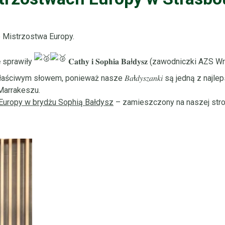
 Mistrzostwa Europy.
 sprawiły
𝐂𝐚𝐭𝐡𝐲 𝐢 𝐒𝐨𝐩𝐡𝐢𝐚 𝐁𝐚ł𝐝𝐲𝐬𝐳 (zawodniczk
ciwym słowem, ponieważ nasze 𝐵𝑎ł𝑑𝑦𝑠𝑧𝑎𝑛𝑘𝑖 są jedną z naj
Marrakeszu.
Europy w brydżu Sophią Bałdysz
– zamieszczony na naszej stro