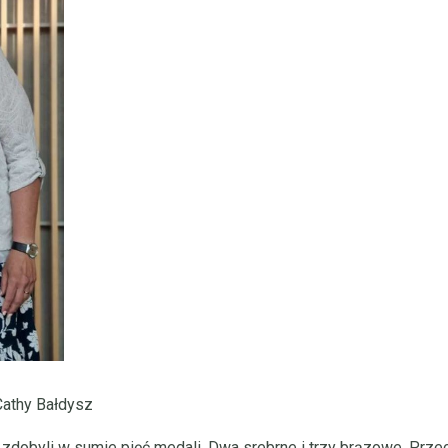
Cathy Bałdysz
dobyli w sumie pięć medali. Dwa srebrne i trzy brązowe. Przec