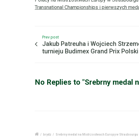
Transnational Championships i pierwszych med
Prev post
Jakub Patreuha i Wojciech Strzem
turnieju Budimex Grand Prix Polski
No Replies to "Srebrny medal 
/
brydż
/
Srebrny medal na Mistrzostwach Europy w Strasbourgu