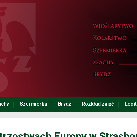
achy
Szermierka
Brydż
Rozkład zajęć
Legi
trzostwach Europy w Strasb