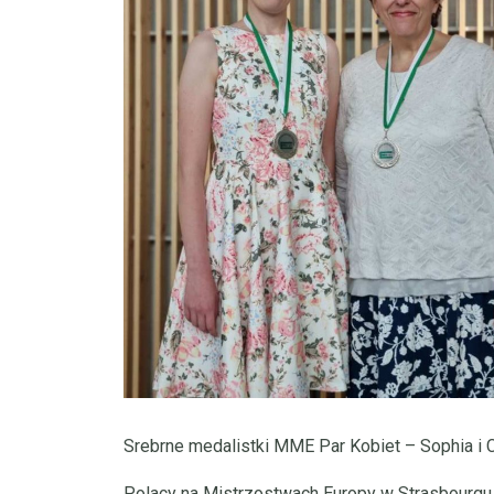
Srebrne medalistki MME Par Kobiet – Sophia i 
Polacy na Mistrzostwach Europy w Strasbourgu z