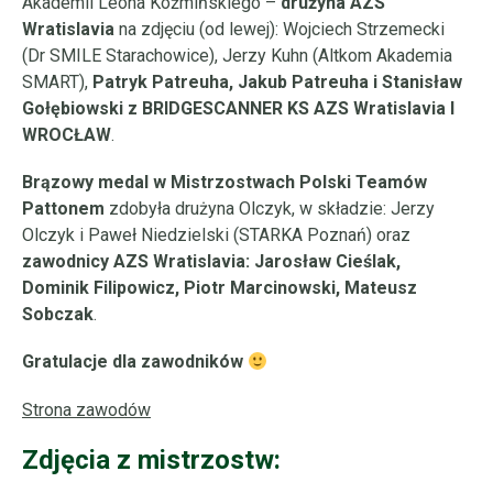
Akademii Leona Koźmińskiego –
drużyna AZS
Wratislavia
na zdjęciu (od lewej): Wojciech Strzemecki
(Dr SMILE Starachowice), Jerzy Kuhn (Altkom Akademia
SMART),
Patryk Patreuha, Jakub Patreuha i Stanisław
Gołębiowski z BRIDGESCANNER KS AZS Wratislavia I
WROCŁAW
.
Brązowy medal w Mistrzostwach Polski Teamów
Pattonem
zdobyła drużyna Olczyk, w składzie: Jerzy
Olczyk i Paweł Niedzielski (STARKA Poznań) oraz
zawodnicy AZS Wratislavia: Jarosław Cieślak,
Dominik Filipowicz, Piotr Marcinowski, Mateusz
Sobczak
.
Gratulacje dla zawodników
Strona zawodów
Zdjęcia z mistrzostw: