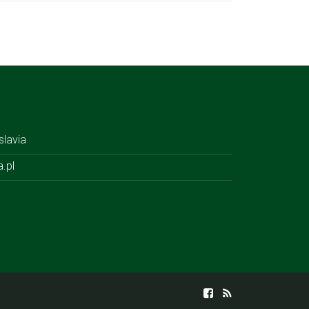
lavia
a.pl