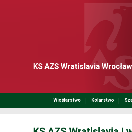
KS AZS Wratislavia Wrocław
Wioślarstwo
Kolarstwo
Sz
KS AZS Wratislavia I w