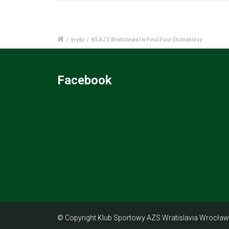
/
brydż
/
KS AZS Wratislavia I w Final Four Ekstraklasy
Facebook
© Copyright Klub Sportowy AZS Wratislavia Wrocław 