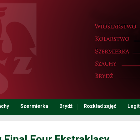
achy
Szermierka
Brydż
Rozkład zajęć
Legi
 Final Four Ekstraklasy