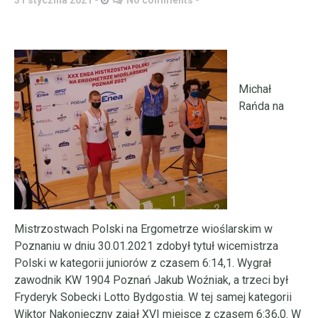
31 stycznia 2021
No comments
Michał
Rańda na
Mistrzostwach Polski na Ergometrze wioślarskim w
Poznaniu w dniu 30.01.2021 zdobył tytuł wicemistrza
Polski w kategorii juniorów z czasem 6:14,1. Wygrał
zawodnik KW 1904 Poznań Jakub Woźniak, a trzeci był
Fryderyk Sobecki Lotto Bydgostia. W tej samej kategorii
Wiktor Nakonieczny zajął XVI miejsce z czasem 6:36,0. W