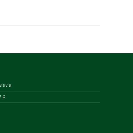
lavia
a.pl