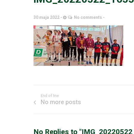
30 maja 2022
No comments
End of line
No more posts
No Replies to "IMG_2022052