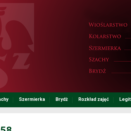
achy
Szermierka
Brydż
Rozkład zajęć
Legi
558