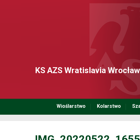
KS AZS Wratislavia Wrocław
Wioślarstwo
Kolarstwo
Sz
IMG_20220522_165