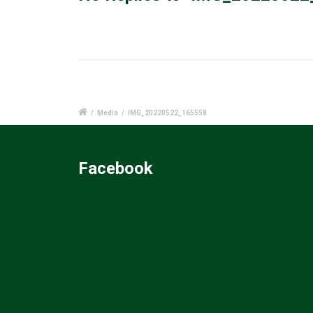
/
Media
/
IMG_20220522_165558
Facebook